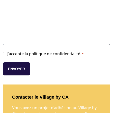
A
A
A
R
J’accepte la politique de confidentialité.
*
G
P
D
*
Contacter le Village by CA
Vous avez un projet d’adhésion au Village by