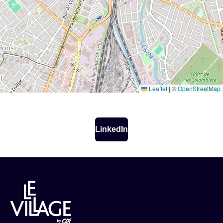
Leaflet
|
©
OpenStreetMap
LinkedIn