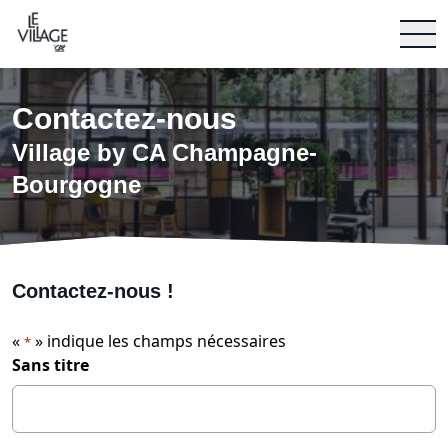
Village by CA Champagne Bourgogne
Aller au contenu
Contactez-nous
Village by CA Champagne-
Bourgogne
Contactez-nous !
«
» indique les champs nécessaires
*
Sans titre