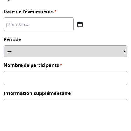
Date de l'évènements
*
J
J
Période
s
l
a
s
Nombre de participants
*
h
M
M
s
Information supplémentaire
l
a
s
h
A