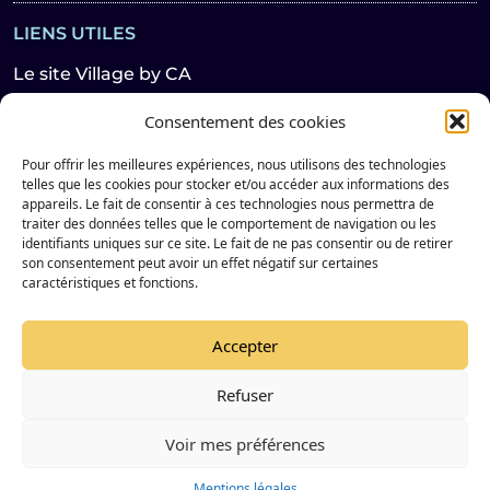
LIENS UTILES
Le site Village by CA
Le Réseau
Consentement des cookies
Espace Presse
Pour offrir les meilleures expériences, nous utilisons des technologies
Mentions légales
telles que les cookies pour stocker et/ou accéder aux informations des
Politique de confidentialité
appareils. Le fait de consentir à ces technologies nous permettra de
traiter des données telles que le comportement de navigation ou les
identifiants uniques sur ce site. Le fait de ne pas consentir ou de retirer
son consentement peut avoir un effet négatif sur certaines
Suivez notre actualité sur les réseaux sociaux
caractéristiques et fonctions.
Facebook de Village by CA Champagne Bourgogne
Instagram de Village by CA Champagne Bourgogne
LinkedIn de Village by CA Champagne Bourgo
X de Village by CA Champagne Bourgogn
Accepter
Refuser
© 2024 VILLAGE BY CA - TOUS DROITS RESERVÉS
Voir mes préférences
Mentions légales
Mentions légales